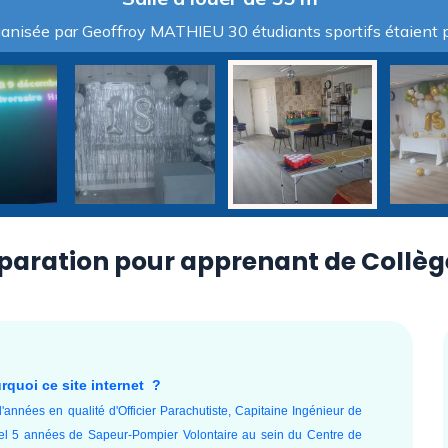
ganisée par Geoffroy MATHIEU 30 étudiants sportifs étaient 
paration pour apprenant de Collège
rquoi ce site internet ?
d'années en qualité d'Officier
Parachutiste
, Capitaine Ingénieur de
nel 5 années de Sapeur-Pompier Volontaire au sein du Centre de