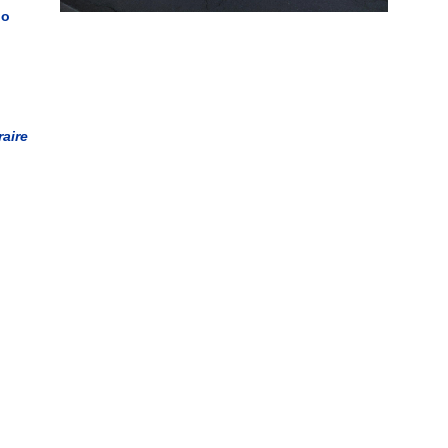
no
aire