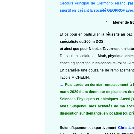
Secours Principal de Clermont-Ferrand,
j'a
sportif
en
créant la société GEOPROF avec
" → Mener de fro
Et ce pour en particulier
la réussite au bac 
spécialiste du 200 m DOS
et ainsi que pour Nicolas Tavernese en lutte 
Du soutien scolaire en
Math, physique, chim
coaching sportif pour les concours Police - A
En parallèle une douzaine de remplacement d
l'Ecole MICHELIN.
→
Puis après un dernier remplacement à l'
mars 2020 étant détenteur de plusieurs ti
Sciences Physiques et chimiques. Aussi j'e
alors Suspendu mes activités de ma soc
disposition sur demande, en location (ou p
Scientifiquement et sportivement
Christia