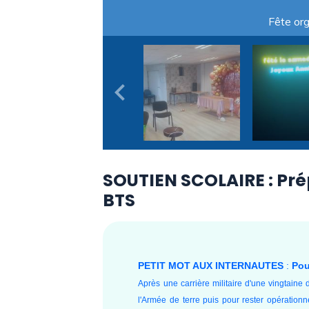
Fête or
SOUTIEN SCOLAIRE : Pré
BTS
PETIT MOT AUX INTERNAUTES
:
Pou
Après une carrière
militaire d'une vingtaine 
l'Armée de terre
puis pour rester opération