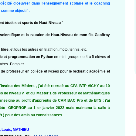
i décidé d'oeuvrer dans l'enseignement
scolaire
et
le coaching
 comme objectif :
nt études et sports de Haut-Niveau "
scientifique et la natation de Haut-Niveau
de
mon fils Geoffroy
libre,
et tous les autres en triathlon, moto, tennis, etc.
ie et
programmation en Python
en mini-groupe de 4 à 5 élèves et
rmées -Pompier.
e professeur en collège et lycées pour le rectorat d'académie et
Institut des Métiers , j'ai été recruté au CFA BTP VICHY au 10
tres de niveau V et du Master 1 de Professeur de Mathématiques
nseigne au profit d'apprentis de CAP, BAC Pro et de BTS ; j'ai
iété GEOPROF au 1 er janvier 2022 mais maintenu la salle à
rêt ) pour des amis ou connaissances.
n, Louis, MATHIEU