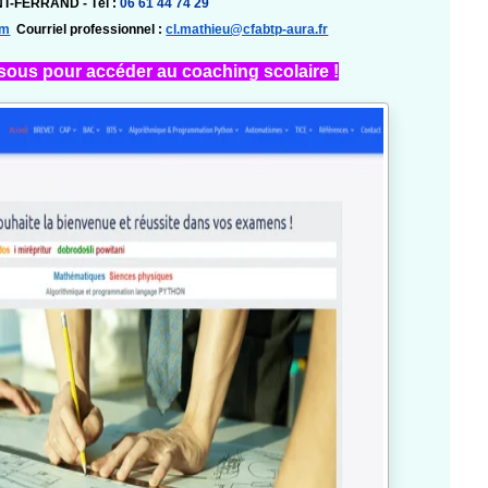
NT-FERRAND -
Tél :
06 61 44 74 29
om
Courriel professionnel :
cl.mathieu@cfabtp-aura.fr
ssous pour accéder au coaching scolaire !